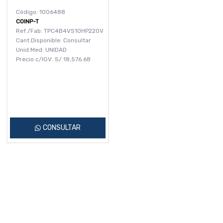
Código: 1006488
COINP-T
Ref./Fab: TPC4B4VS10HP220V
Cant.Disponible: Consultar
Unid.Med: UNIDAD
Precio c/IGV:
S/
18,576.68
CONSULTAR