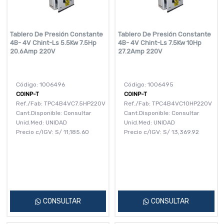
Tablero De Presión Constante
Tablero De Presión Constante
4B- 4V Chint-Ls 5.5Kw 7.5Hp
4B- 4V Chint-Ls 7.5Kw 10Hp
20.6Amp 220V
27.2Amp 220V
Código: 1006496
Código: 1006495
COINP-T
COINP-T
Ref./Fab: TPC4B4VC7.5HP220V
Ref./Fab: TPC4B4VC10HP220V
Cant.Disponible: Consultar
Cant.Disponible: Consultar
Unid.Med: UNIDAD
Unid.Med: UNIDAD
Precio c/IGV:
S/
11,185.60
Precio c/IGV:
S/
13,369.92
CONSULTAR
CONSULTAR