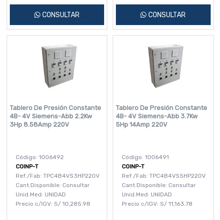
CONSULTAR
CONSULTAR
Tablero De Presión Constante
Tablero De Presión Constante
4B- 4V Siemens-Abb 2.2Kw
4B- 4V Siemens-Abb 3.7Kw
3Hp 8.58Amp 220V
5Hp 14Amp 220V
Código: 1006492
Código: 1006491
COINP-T
COINP-T
Ref./Fab: TPC4B4VS3HP220V
Ref./Fab: TPC4B4VS5HP220V
Cant.Disponible: Consultar
Cant.Disponible: Consultar
Unid.Med: UNIDAD
Unid.Med: UNIDAD
Precio c/IGV:
S/
10,285.98
Precio c/IGV:
S/
11,163.78