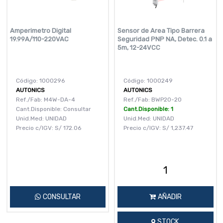
Amperimetro Digital
Sensor de Area Tipo Barrera
19.99A/110-220VAC
Seguridad PNP NA, Detec. 0.1 a
5m, 12-24VCC
Código: 1000296
Código: 1000249
AUTONICS
AUTONICS
Ref./Fab: M4W-DA-4
Ref./Fab: BWP20-20
Cant.Disponible: Consultar
Cant.Disponible: 1
Unid.Med: UNIDAD
Unid.Med: UNIDAD
Precio c/IGV:
S/
172.06
Precio c/IGV:
S/
1,237.47
CONSULTAR
AÑADIR
STOCK