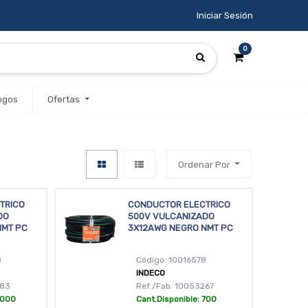
Iniciar Sesión
0
ogos
Ofertas
Ordenar Por
TRICO
CONDUCTOR ELECTRICO
DO
500V VULCANIZADO
NMT PC
3X12AWG NEGRO NMT PC
8
Código: 10016578
INDECO
283
Ref./Fab: 10053267
1000
Cant.Disponible: 700