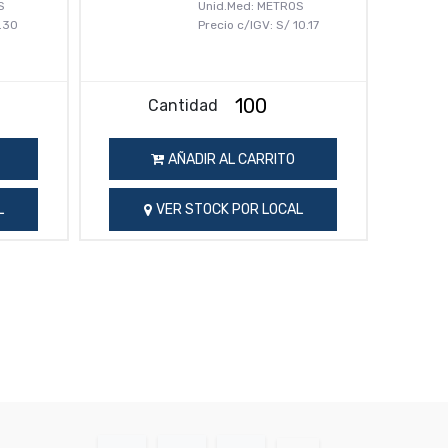
S
Unid.Med: METROS
.30
Precio c/IGV:
S/
10.17
Cantidad
AÑADIR AL CARRITO
L
VER STOCK POR LOCAL