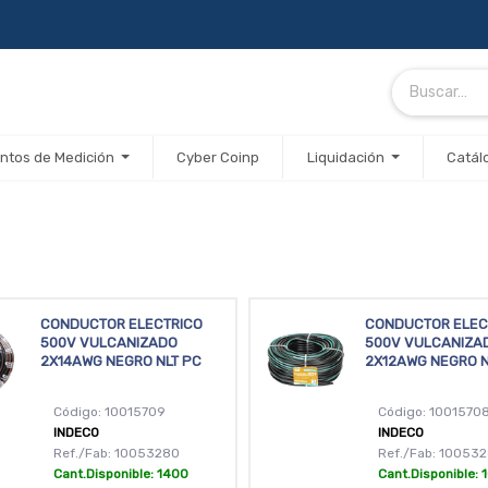
ntos de Medición
Cyber Coinp
Liquidación
Catál
CONDUCTOR ELECTRICO
CONDUCTOR ELEC
500V VULCANIZADO
500V VULCANIZA
2X14AWG NEGRO NLT PC
2X12AWG NEGRO 
Código: 10015709
Código: 1001570
INDECO
INDECO
Ref./Fab: 10053280
Ref./Fab: 10053
Cant.Disponible: 1400
Cant.Disponible: 