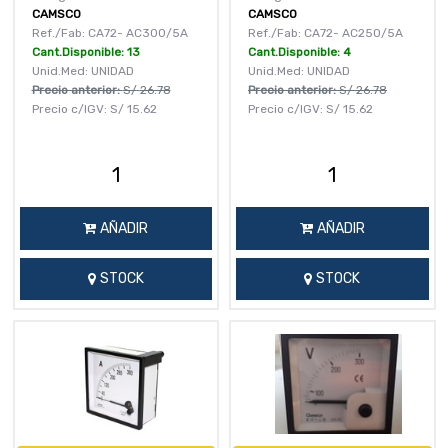
CAMSCO
CAMSCO
Ref./Fab: CA72- AC300/5A
Ref./Fab: CA72- AC250/5A
Cant.Disponible: 13
Cant.Disponible: 4
Unid.Med: UNIDAD
Unid.Med: UNIDAD
Precio anterior:
S/
26.78
Precio anterior:
S/
26.78
Precio c/IGV:
S/
15.62
Precio c/IGV:
S/
15.62
AÑADIR
AÑADIR
STOCK
STOCK