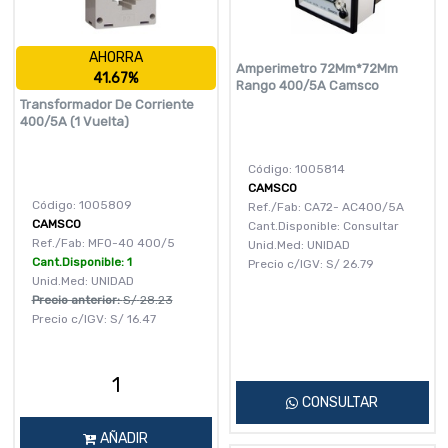
AHORRA
Amperimetro 72Mm*72Mm
41.67%
Rango 400/5A Camsco
Transformador De Corriente
400/5A (1 Vuelta)
Código: 1005814
CAMSCO
Código: 1005809
Ref./Fab: CA72- AC400/5A
CAMSCO
Cant.Disponible: Consultar
Ref./Fab: MFO-40 400/5
Unid.Med: UNIDAD
Cant.Disponible: 1
Precio c/IGV:
S/
26.79
Unid.Med: UNIDAD
Precio anterior:
S/
28.23
Precio c/IGV:
S/
16.47
CONSULTAR
AÑADIR