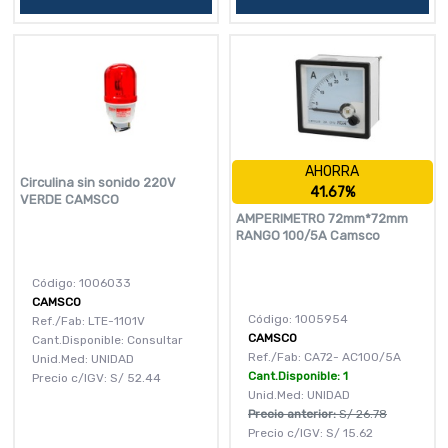
AHORRA
Circulina sin sonido 220V
41.67%
VERDE CAMSCO
AMPERIMETRO 72mm*72mm
RANGO 100/5A Camsco
Código: 1006033
CAMSCO
Código: 1005954
Ref./Fab: LTE-1101V
CAMSCO
Cant.Disponible: Consultar
Ref./Fab: CA72- AC100/5A
Unid.Med: UNIDAD
Cant.Disponible: 1
Precio c/IGV:
S/
52.44
Unid.Med: UNIDAD
Precio anterior:
S/
26.78
Precio c/IGV:
S/
15.62