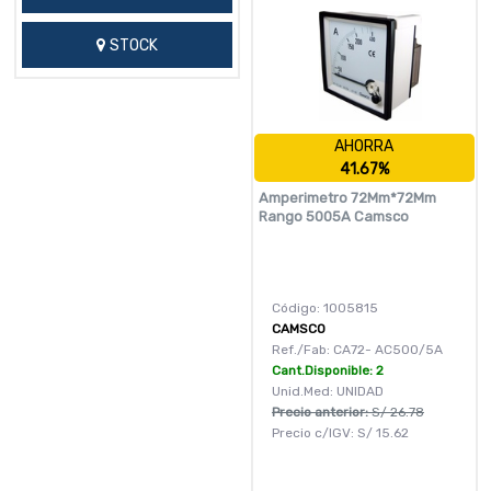
STOCK
AHORRA
41.67%
Amperimetro 72Mm*72Mm
Rango 5005A Camsco
Código: 1005815
CAMSCO
Ref./Fab: CA72- AC500/5A
Cant.Disponible: 2
Unid.Med: UNIDAD
Precio anterior:
S/
26.78
Precio c/IGV:
S/
15.62