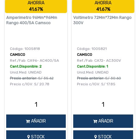
AHORRA
AHORRA
41.67%
41.67%
Amperimetro 96Mm*96Mm
Voltimetro 72Mm*72Mm Rango
Rango 400/5A Camsco
300V
Código: 1005818
Código: 1005821
CAMSCO
CAMSCO
Ref./Fab: CA96- AC400/5A
Ref./Fab: CA72- AC300V
Cant.Disponible: 2
Cant.Disponible: 1
Unid.Med: UNIDAD
Unid.Med: UNIDAD
Precio anterior:
S/
35.62
Precio anterior:
S/
30.60
Precio c/IGV:
S/
20.78
Precio c/IGV:
S/
17.85
AÑADIR
AÑADIR
STOCK
STOCK