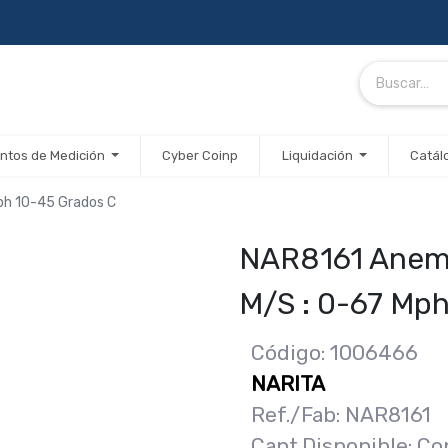
ntos de Medición
Cyber Coinp
Liquidación
Catál
ph 10-45 Grados C
NAR8161 Anemó
M/S : 0-67 Mp
Código: 1006466
NARITA
Ref./Fab: NAR8161
Cant.Disponible: Co