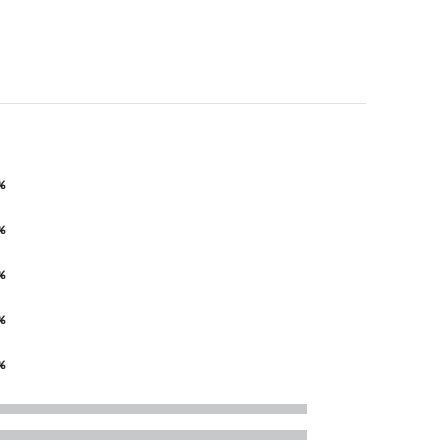
%
%
%
%
%